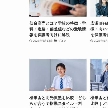
仙台高専とは？学校の特徴・学
広瀬ide
科・進路・偏差値などの受験情
徴・向い
報を保護者向けに解説
を保護者
2026年6月12日
ブログ
2026年5月
櫻學舎と明光義塾を比較｜どち
櫻學舎と
らが合う？指導スタイル・料
比較｜ど