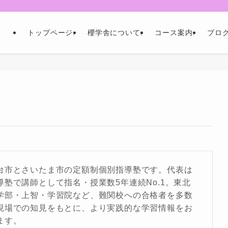
トップページ.
櫻学舎について.
コース案内.
ブロ
台市とさいたま市の定額制個別指導塾です。代表は
導塾で講師として指名・授業数5年連続No.1。東北
学部・上智・学習院など、難関校への合格者を多数
現場での知見をもとに、より実践的な学習情報をお
ます。