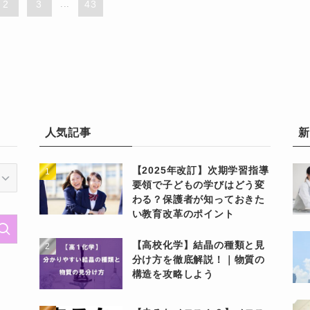
2
3
...
43
人気記事
【2025年改訂】次期学習指導
要領で子どもの学びはどう変
わる？保護者が知っておきた
い教育改革のポイント
【高校化学】結晶の種類と見
分け方を徹底解説！｜物質の
構造を攻略しよう