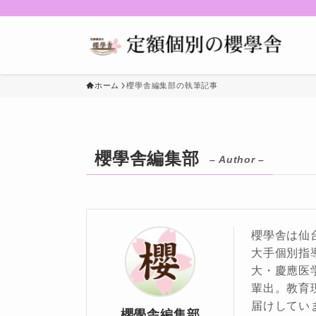
ホーム
櫻學舎編集部の執筆記事
櫻學舎編集部
– Author –
櫻學舎は仙
大手個別指
大・慶應医
輩出。教育
届けしてい
櫻學舎編集部